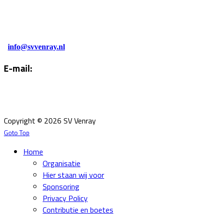
Tel. Kantine:
0478-586878
Administratie:
info@svvenray.nl
E-mail:
Email:
info@svvenray.nl
Ledenadministratie:
ledenadministratie@svvenray.nl
Copyright © 2026 SV Venray
Goto Top
Home
Organisatie
Hier staan wij voor
Sponsoring
Privacy Policy
Contributie en boetes