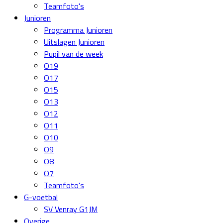
Teamfoto's
Junioren
Programma Junioren
Uitslagen Junioren
Pupil van de week
O19
O17
O15
O13
O12
O11
O10
O9
O8
O7
Teamfoto's
G-voetbal
SV Venray G1JM
Overige