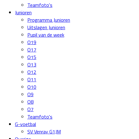
Teamfoto's
Junioren
Programma Junioren
Uitslagen Junioren
Pupil van de week
O19
O17
O15
O13
O12
O11
O10
O9
O8
O7
Teamfoto's
G-voetbal
SV Venray G1JM