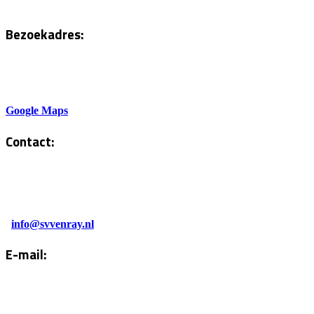
Bezoekadres:
Sportlaan 6
5801AH Venray
Google Maps
Contact:
Tel. Kantine:
0478-586878
Administratie:
info@svvenray.nl
E-mail:
Email:
info@svvenray.nl
Ledenadministratie:
ledenadministratie@svvenray.nl