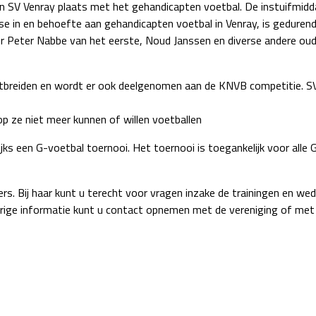
 SV Venray plaats met het gehandicapten voetbal. De instuifmidd
sse in en behoefte aan gehandicapten voetbal in Venray, is gedur
r Peter Nabbe van het eerste, Noud Janssen en diverse andere oud
itbreiden en wordt er ook deelgenomen aan de KNVB competitie. SV 
op ze niet meer kunnen of willen voetballen
lijks een G-voetbal toernooi. Het toernooi is toegankelijk voor al
rs. Bij haar kunt u terecht voor vragen inzake de trainingen en weds
rige informatie kunt u contact opnemen met de vereniging of met