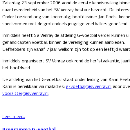
Zaterdag 23 september 2006 vond de eerste kennismaking binnen
naar tevredenheid van het SV Venray bestuur bezocht. De intere
Onder toeziend oog van toenmalig; hoofdtrainer Jan Poels, keepe
speelvormen met de grotendeels jeugdige voetballers geoefend.
Inmiddels heeft SV Venray de afdeling G-voetbal verder kunnen u
gehandicapten voetbal, binnen de vereniging kunnen aanbieden.
Liefhebbers zijn vanaf 7 jaar welkom zijn tot op een leeftijd waar
Inmiddels organiseert SV Venray ook rond de herfstvakantie, jaar
het hoofdveld.
De afdeling van het G-voetbal staat onder leiding van Karin Peete
Karin is bereikbaar via mailadres:
g-voetbal@svvenray.nl
Voor ove
voorzitter@svvenray.nl
.
Lees meer...
Programma G-voetbal