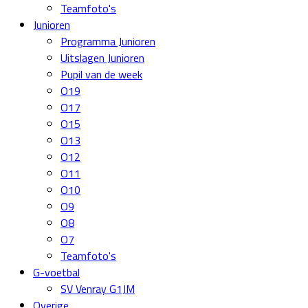
Teamfoto's
Junioren
Programma Junioren
Uitslagen Junioren
Pupil van de week
O19
O17
O15
O13
O12
O11
O10
O9
O8
O7
Teamfoto's
G-voetbal
SV Venray G1JM
Overige