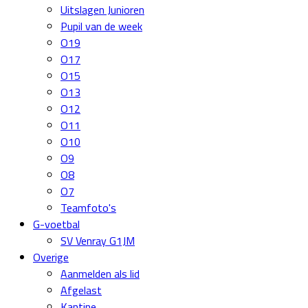
Uitslagen Junioren
Pupil van de week
O19
O17
O15
O13
O12
O11
O10
O9
O8
O7
Teamfoto's
G-voetbal
SV Venray G1JM
Overige
Aanmelden als lid
Afgelast
Kantine