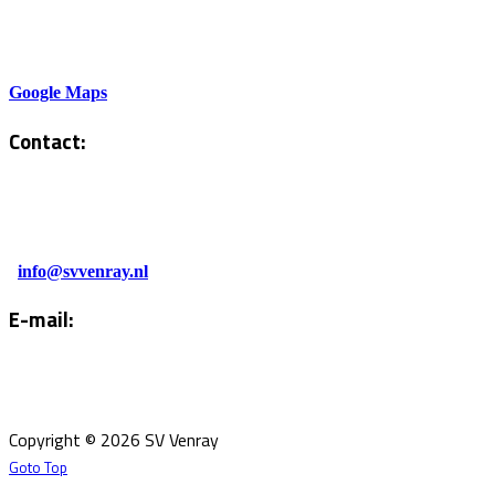
Sportlaan 6
5801AH Venray
Google Maps
Contact:
Tel. Kantine:
0478-586878
Administratie:
info@svvenray.nl
E-mail:
Email:
info@svvenray.nl
Ledenadministratie:
ledenadministratie@svvenray.nl
Copyright © 2026 SV Venray
Goto Top