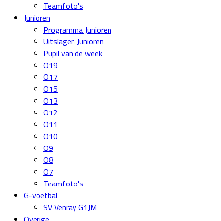
Teamfoto's
Junioren
Programma Junioren
Uitslagen Junioren
Pupil van de week
O19
O17
O15
O13
O12
O11
O10
O9
O8
O7
Teamfoto's
G-voetbal
SV Venray G1JM
Overige