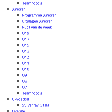
Teamfoto's
Junioren
Programma Junioren
Uitslagen Junioren
Pupil van de week
O19
O17
O15
O13
O12
O11
O10
O9
O8
O7
Teamfoto's
G-voetbal
SV Venray G1JM
Overige