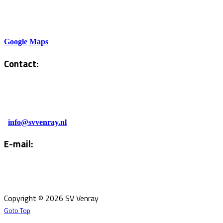
Sportlaan 6
5801AH Venray
Google Maps
Contact:
Tel. Kantine:
0478-586878
Administratie:
info@svvenray.nl
E-mail:
Email:
info@svvenray.nl
Ledenadministratie:
ledenadministratie@svvenray.nl
Copyright © 2026 SV Venray
Goto Top