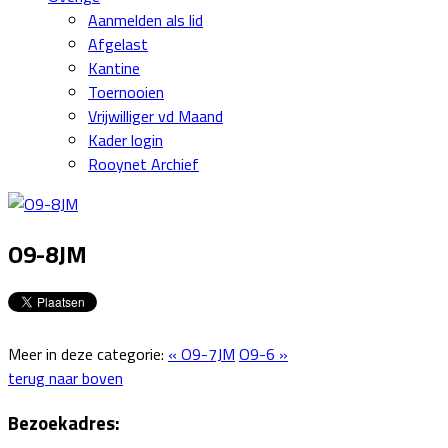
Aanmelden als lid
Afgelast
Kantine
Toernooien
Vrijwilliger vd Maand
Kader login
Rooynet Archief
O9-8JM
Meer in deze categorie:
« O9-7JM
O9-6 »
terug naar boven
Bezoekadres: