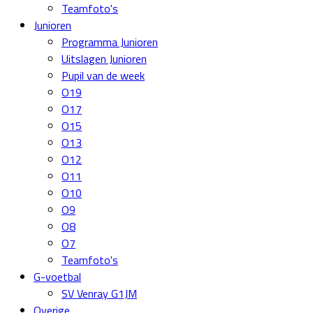
Teamfoto's
Junioren
Programma Junioren
Uitslagen Junioren
Pupil van de week
O19
O17
O15
O13
O12
O11
O10
O9
O8
O7
Teamfoto's
G-voetbal
SV Venray G1JM
Overige