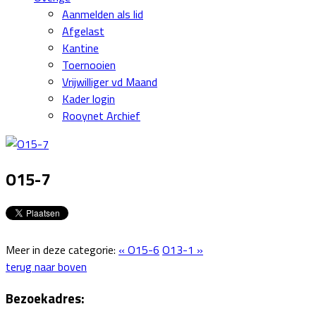
Aanmelden als lid
Afgelast
Kantine
Toernooien
Vrijwilliger vd Maand
Kader login
Rooynet Archief
O15-7
Meer in deze categorie:
« O15-6
O13-1 »
terug naar boven
Bezoekadres: