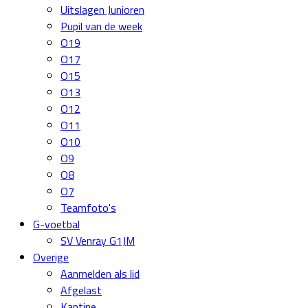
Uitslagen Junioren
Pupil van de week
O19
O17
O15
O13
O12
O11
O10
O9
O8
O7
Teamfoto's
G-voetbal
SV Venray G1JM
Overige
Aanmelden als lid
Afgelast
Kantine