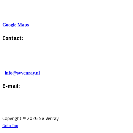
Sportlaan 6
5801AH Venray
Google Maps
Contact:
Tel. Kantine:
0478-586878
Administratie:
info@svvenray.nl
E-mail:
Email:
info@svvenray.nl
Ledenadministratie:
ledenadministratie@svvenray.nl
Copyright © 2026 SV Venray
Goto Top